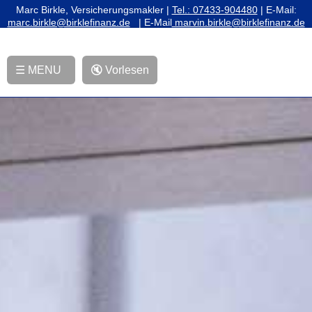
Marc Birkle, Versicherungsmakler |
Tel.: 07433-904480
| E-Mail:
marc.birkle@birklefinanz.de
| E-Mail
marvin.birkle@birklefinanz.de
☰ MENU
🔇 Vorlesen