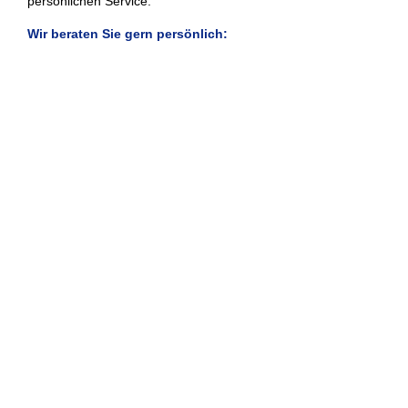
persönlichen Service.
Wir beraten Sie gern persönlich:
Hier Beratungstermin vereinbaren
Sach & KFZ Versicherung
Autoversicherung
Anhängerversicherung
Gewerbeversicherung
Haftpflichtversicherung
Hundehalterhaftpflicht
Motorradversicherung
Pferdehalterhaftpflicht
Reiseversicherung
Rechtsschutzversicherung
Unfallversicherung